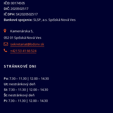
IČO:
00174505
DIČ:
2020502517
IČ DPH:
SK2020502517
Bankové spojenie:
SLSP, a.s. Spišská Nová Ves
Kamenárska 5,
052 01 Spišská Nová Ves
sekretariat@bdsnv.sk
+421 53 41 66 524
STRÁNKOVÉ DNI
Po:
7.30 – 11.30 | 12.00 – 14.30
Ut:
nestránkový deň
St:
7.30 – 11.30 | 12.00 – 14.30
Št:
nestránkový deň
Pi:
7.30 – 11.30 | 12.00 – 14.30