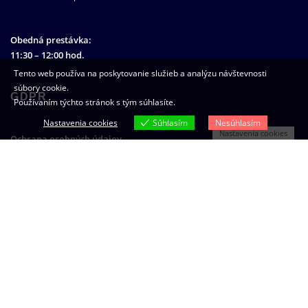
Obedná prestávka:
11:30 – 12:00 hod.
Tento web používa na poskytovanie služieb a analýzu návštevnosti
súbory cookie.
GDPR
Používaním týchto stránok s tým súhlasíte.
Nastavenia cookies
Súhlasím
Nesúhlasím
Nastavenia cookies
Ochrana osobných údajov
HĽADAŤ
Go
Bytové družstvo Spišská Nová Ves
©
2026 | Všetky práva vyhradené