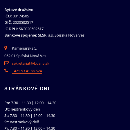
Bytové družstvo
IČO:
00174505
DIČ:
2020502517
IČ DPH:
SK2020502517
Bankové spojenie:
SLSP, a.s. Spišská Nová Ves
Kamenárska 5,
052 01 Spišská Nová Ves
sekretariat@bdsnv.sk
+421 53 41 66 524
STRÁNKOVÉ DNI
Po:
7.30 – 11.30 | 12.00 – 14.30
Ut:
nestránkový deň
St:
7.30 – 11.30 | 12.00 – 14.30
Št:
nestránkový deň
Pi:
7.30 – 11.30 | 12.00 – 14.30