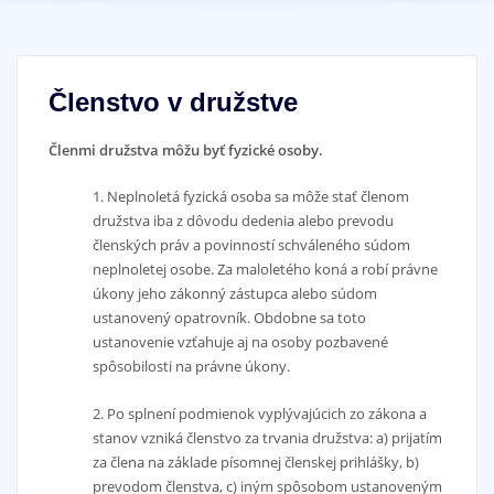
Členstvo v družstve
Členmi družstva môžu byť fyzické osoby.
1. Neplnoletá fyzická osoba sa môže stať členom
družstva iba z dôvodu dedenia alebo prevodu
členských práv a povinností schváleného súdom
neplnoletej osobe. Za maloletého koná a robí právne
úkony jeho zákonný zástupca alebo súdom
ustanovený opatrovník. Obdobne sa toto
ustanovenie vzťahuje aj na osoby pozbavené
spôsobilosti na právne úkony.
2. Po splnení podmienok vyplývajúcich zo zákona a
stanov vzniká členstvo za trvania družstva: a) prijatím
za člena na základe písomnej členskej prihlášky, b)
prevodom členstva, c) iným spôsobom ustanoveným