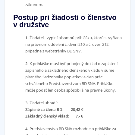
zákonom.
Postup pri žiadosti o členstvo
v družstve
1.
Žiadateľ –vyplní písomnú prihlášku, ktorú si vyžiada
na právnom oddelení č. dverí 210 a č. dverí 212,
prípadne z webstránky BD SNV.
2.
K prihláške musí byť pripojený doklad o zaplatení
zápisného a základného členského vkladu v sume
platného Sadzobníka poplatkov a cien prác
schváleného Predstavenstvom BD SNV. Prihlášku
môže podať len osoba spôsobilá na právne úkony.
3.
Žiadateľ uhradí :
Zápisné za člena BD: 20,42 €
Základný členský vklad: 7,- €
4.
Predstavenstvo BD SNV rozhodne o prihláške za