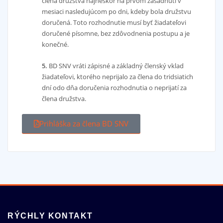
člena družstva najneskôr na prvom zasadnutí v
mesiaci nasledujúcom po dni, kdeby bola družstvu
doručená. Toto rozhodnutie musí byť žiadateľovi
doručené písomne, bez zdôvodnenia postupu a je
konečné.
5.
BD SNV vráti zápisné a základný členský vklad
žiadateľovi, ktorého neprijalo za člena do tridsiatich
dní odo dňa doručenia rozhodnutia o neprijatí za
člena družstva.
Prihláška za člena BD SNV
RÝCHLY KONTAKT