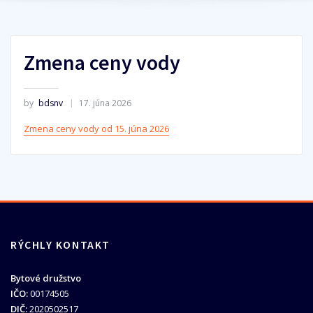
Zmena ceny vody
by
bdsnv
17. júna 2026
Zmena ceny vody od 15. júna 2026
RÝCHLY KONTAKT
Bytové družstvo
IČO:
00174505
DIČ:
2020502517