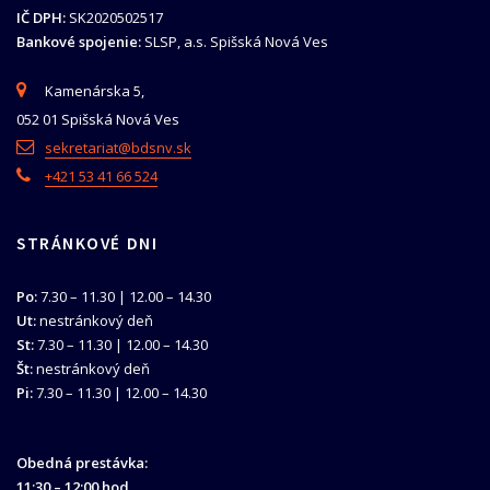
IČ DPH:
SK2020502517
Bankové spojenie:
SLSP, a.s. Spišská Nová Ves
Kamenárska 5,
052 01 Spišská Nová Ves
sekretariat@bdsnv.sk
+421 53 41 66 524
STRÁNKOVÉ DNI
Po:
7.30 – 11.30 | 12.00 – 14.30
Ut:
nestránkový deň
St:
7.30 – 11.30 | 12.00 – 14.30
Št:
nestránkový deň
Pi:
7.30 – 11.30 | 12.00 – 14.30
Obedná prestávka:
11:30 – 12:00 hod.