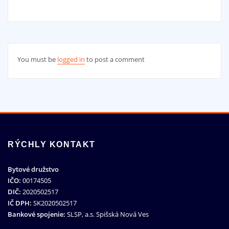
You must be
logged in
to post a comment
RÝCHLY KONTAKT
Bytové družstvo
IČO:
00174505
DIČ:
2020502517
IČ DPH:
SK2020502517
Bankové spojenie:
SLSP, a.s. Spišská Nová Ves