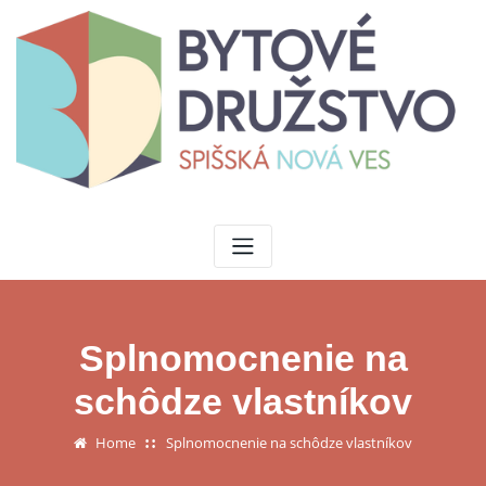
Skip
to
content
Splnomocnenie na
schôdze vlastníkov
Home
Splnomocnenie na schôdze vlastníkov