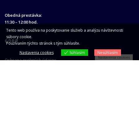
Obedná prestávka:
11:30 – 12:00 hod.
Tento web používa na poskytovanie služieb a analýzu návštevnosti
súbory cookie.
GDPR
Používaním týchto stránok s tým súhlasíte.
Nastavenia cookies
Súhlasím
Nesúhlasím
Nastavenia cookies
Ochrana osobných údajov
HĽADAŤ
Go
Bytové družstvo Spišská Nová Ves
©
2026 | Všetky práva vyhradené