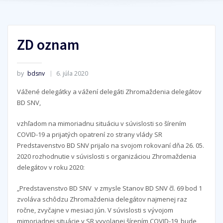
ZD oznam
by
bdsnv
6. júla 2020
Vážené delegátky a vážení delegáti Zhromaždenia delegátov
BD SNV,
vzhľadom na mimoriadnu situáciu v súvislosti so šírením
COVID-19 a prijatých opatrení zo strany vlády SR
Predstavenstvo BD SNV prijalo na svojom rokovaní dňa 26. 05.
2020 rozhodnutie v súvislosti s organizáciou Zhromaždenia
delegátov v roku 2020:
„Predstavenstvo BD SNV v zmysle Stanov BD SNV čl. 69 bod 1
zvoláva schôdzu Zhromaždenia delegátov najmenej raz
ročne, zvyčajne v mesiaci jún. V súvislosti s vývojom
mimoriadnej situácie v SR vyvolanej šírením COVID-19, bude