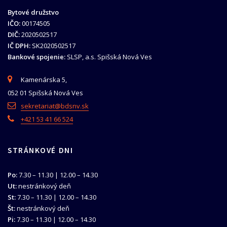
Bytové družstvo
IČO:
00174505
DIČ:
2020502517
IČ DPH:
SK2020502517
Bankové spojenie:
SLSP, a.s. Spišská Nová Ves
Kamenárska 5,
052 01 Spišská Nová Ves
sekretariat@bdsnv.sk
+421 53 41 66 524
STRÁNKOVÉ DNI
Po:
7.30 – 11.30 | 12.00 – 14.30
Ut:
nestránkový deň
St:
7.30 – 11.30 | 12.00 – 14.30
Št:
nestránkový deň
Pi:
7.30 – 11.30 | 12.00 – 14.30