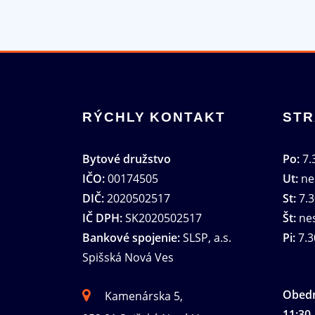
RÝCHLY KONTAKT
STR
Bytové družstvo
Po:
7.3
IČO:
00174505
Ut:
ne
DIČ:
2020502517
St:
7.3
IČ DPH:
SK2020502517
Št:
nes
Bankové spojenie:
SLSP, a.s.
Pi:
7.3
Spišská Nová Ves
Obedn
Kamenárska 5,
11:30 