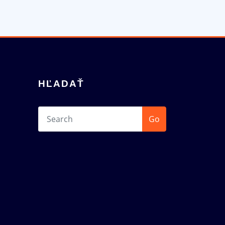
HĽADAŤ
Go