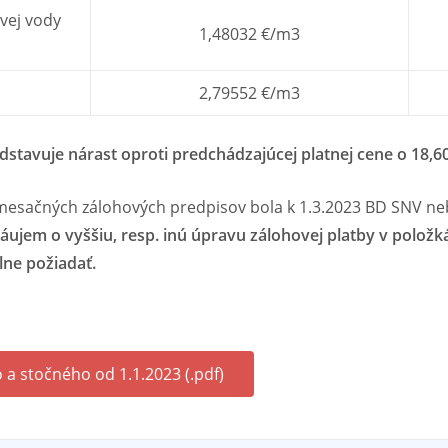
vej vody
1,48032 €/m3
2,79552 €/m3
stavuje nárast oproti predchádzajúcej platnej cene o 18,6
mesačných zálohových predpisov bola k 1.3.2023 BD SNV n
áujem o vyššiu, resp. inú úpravu zálohovej platby v polož
lne požiadať.
a stočného od 1.1.2023 (.pdf)