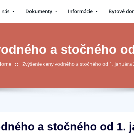
 nás
Dokumenty
Informácie
Bytové d
vodného a stočného od 
Home
Zvýšenie ceny vodného a stočného od 1. januára
dného a stočného od 1. 