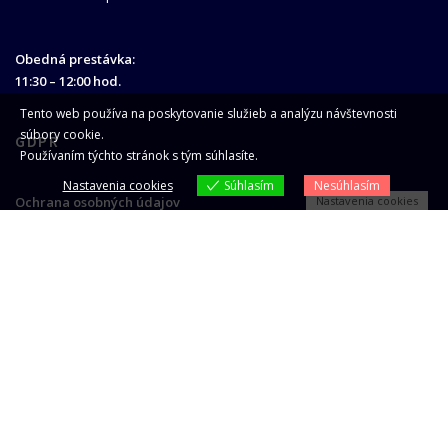
Obedná prestávka:
11:30 – 12:00 hod.
Tento web používa na poskytovanie služieb a analýzu návštevnosti
súbory cookie.
GDPR
Používaním týchto stránok s tým súhlasíte.
Nastavenia cookies
Súhlasím
Nesúhlasím
Nastavenia cookies
Ochrana osobných údajov
HĽADAŤ
Go
Bytové družstvo Spišská Nová Ves
©
2026 | Všetky práva vyhradené