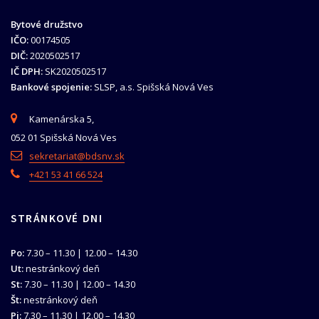
Bytové družstvo
IČO:
00174505
DIČ:
2020502517
IČ DPH:
SK2020502517
Bankové spojenie:
SLSP, a.s. Spišská Nová Ves
Kamenárska 5,
052 01 Spišská Nová Ves
sekretariat@bdsnv.sk
+421 53 41 66 524
STRÁNKOVÉ DNI
Po:
7.30 – 11.30 | 12.00 – 14.30
Ut:
nestránkový deň
St:
7.30 – 11.30 | 12.00 – 14.30
Št:
nestránkový deň
Pi:
7.30 – 11.30 | 12.00 – 14.30