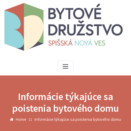
Skip
to
content
Informácie týkajúce sa
poistenia bytového domu
Home
Informácie týkajúce sa poistenia bytového domu