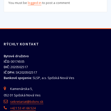
You must be
logged in
to post a comment
RÝCHLY KONTAKT
Bytové družstvo
IČO:
00174505
DIČ:
2020502517
IČ DPH:
SK2020502517
Bankové spojenie:
SLSP, a.s. Spišská Nová Ves
Kamenárska 5,
052 01 Spišská Nová Ves
sekretariat@bdsnv.sk
+421 53 41 66 524