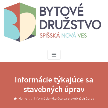
Skip
to
content
Informácie týkajúce sa
stavebných úprav
Home
Informácie týkajúce sa stavebných úprav