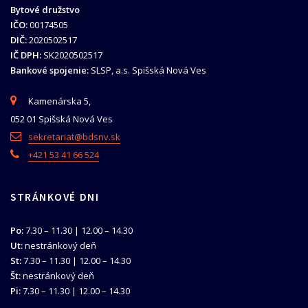
Bytové družstvo
IČO:
00174505
DIČ:
2020502517
IČ DPH:
SK2020502517
Bankové spojenie:
SLSP, a.s. Spišská Nová Ves
Kamenárska 5,
052 01 Spišská Nová Ves
sekretariat@bdsnv.sk
+421 53 41 66 524
STRÁNKOVÉ DNI
Po:
7.30 – 11.30 | 12.00 – 14.30
Ut:
nestránkový deň
St:
7.30 – 11.30 | 12.00 – 14.30
Št:
nestránkový deň
Pi:
7.30 – 11.30 | 12.00 – 14.30