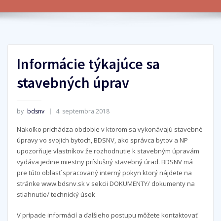
Informácie týkajúce sa
stavebných úprav
by
bdsnv
4. septembra 2018
Nakoľko prichádza obdobie v ktorom sa vykonávajú stavebné
úpravy vo svojich bytoch, BDSNV, ako správca bytov a NP
upozorňuje vlastníkov že rozhodnutie k stavebným úpravám
vydáva jedine miestny príslušný stavebný úrad. BDSNV má
pre túto oblasť spracovaný interný pokyn ktorý nájdete na
stránke www.bdsnv.sk v sekcii DOKUMENTY/ dokumenty na
stiahnutie/ technický úsek
V prípade informácií a ďalšieho postupu môžete kontaktovať