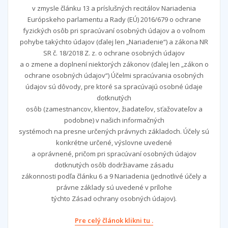
v zmysle článku 13 a príslušných recitálov Nariadenia
Európskeho parlamentu a Rady (EÚ) 2016/679 o ochrane
fyzických osôb pri spracúvaní osobných údajov a o voľnom
pohybe takýchto údajov (ďalej len „Nariadenie“) a zákona NR
SR č. 18/2018 Z. z. o ochrane osobných údajov
a o zmene a doplnení niektorých zákonov (ďalej len „zákon o
ochrane osobných údajov“) Účelmi spracúvania osobných
údajov sú dôvody, pre ktoré sa spracúvajú osobné údaje
dotknutých
osôb (zamestnancov, klientov, žiadateľov, sťažovateľov a
podobne) v našich informačných
systémoch na presne určených právnych základoch. Účely sú
konkrétne určené, výslovne uvedené
a oprávnené, pričom pri spracúvaní osobných údajov
dotknutých osôb dodržiavame zásadu
zákonnosti podľa článku 6 a 9 Nariadenia (jednotlivé účely a
právne základy sú uvedené v prílohe
týchto Zásad ochrany osobných údajov).
Pre celý článok klikni tu .