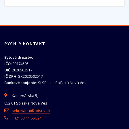
RÝCHLY KONTAKT
Bytové družstvo
IČO:
00174505
DIČ:
2020502517
IČ DPH:
SK2020502517
Bankové spojenie:
SLSP, a.s. Spišská Nová Ves
Kamenárska 5,
052 01 Spišská Nová Ves
sekretariat@bdsnv.sk
+421 53 41 66 524