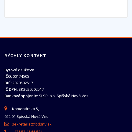
RÝCHLY KONTAKT
Bytové družstvo
IČO:
00174505
DIČ:
2020502517
IČ DPH:
SK2020502517
Bankové spojenie:
SLSP, a.s. Spišská Nová Ves
Kamenárska 5,
052 01 Spišská Nová Ves
sekretariat@bdsnv.sk
+421 53 41 66 524